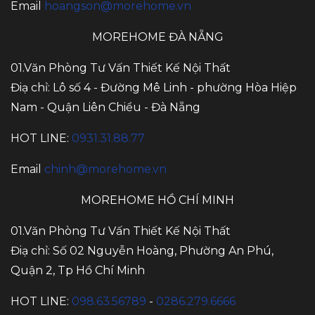
Email
hoangson@morehome.vn
MOREHOME ĐÀ NẴNG
01.Văn Phòng Tư Vấn Thiết Kế Nội Thất
Điạ chỉ: Lô số 4 - Đường Mê Linh - phường Hòa Hiệp
Nam - Quận Liên Chiểu - Đà Nẵng
HOT LINE:
0931.31.88.77
Email
chinh@morehome.vn
MOREHOME HỒ CHÍ MINH
01.Văn Phòng Tư Vấn Thiết Kế Nội Thất
Điạ chỉ: Số 02 Nguyễn Hoàng, Phường An Phú,
Quận 2, Tp Hồ Chí Minh
HOT LINE:
098.63.56789
-
0286.279.6666