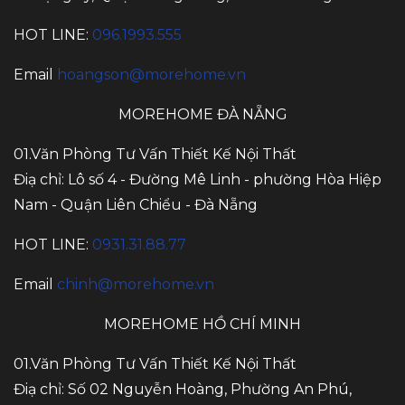
HOT LINE:
096.1993.555
Email
hoangson@morehome.vn
MOREHOME ĐÀ NẴNG
01.Văn Phòng Tư Vấn Thiết Kế Nội Thất
Điạ chỉ: Lô số 4 - Đường Mê Linh - phường Hòa Hiệp
Nam - Quận Liên Chiểu - Đà Nẵng
HOT LINE:
0931.31.88.77
Email
chinh@morehome.vn
MOREHOME HỒ CHÍ MINH
01.Văn Phòng Tư Vấn Thiết Kế Nội Thất
Điạ chỉ: Số 02 Nguyễn Hoàng, Phường An Phú,