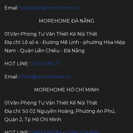
Email
hoangson@morehome.vn
MOREHOME ĐÀ NẴNG
01.Văn Phòng Tư Vấn Thiết Kế Nội Thất
Điạ chỉ: Lô số 4 - Đường Mê Linh - phường Hòa Hiệp
Nam - Quận Liên Chiểu - Đà Nẵng
HOT LINE:
0931.31.88.77
Email
chinh@morehome.vn
MOREHOME HỒ CHÍ MINH
01.Văn Phòng Tư Vấn Thiết Kế Nội Thất
Điạ chỉ: Số 02 Nguyễn Hoàng, Phường An Phú,
Quận 2, Tp Hồ Chí Minh
HOT LINE:
098.63.56789
-
0286.279.6666