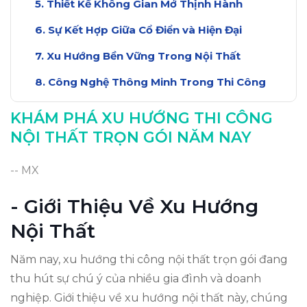
Thiết Kế Không Gian Mở Thịnh Hành
Sự Kết Hợp Giữa Cổ Điển và Hiện Đại
Xu Hướng Bền Vững Trong Nội Thất
Công Nghệ Thông Minh Trong Thi Công
Những Lưu Ý Khi Chọn Đơn Vị Thi Công
KHÁM PHÁ XU HƯỚNG THI CÔNG
Kết Luận: Tương Lai Của Thi Công Nội Thất
NỘI THẤT TRỌN GÓI NĂM NAY
-- MX
- Giới Thiệu Về Xu Hướng
Nội Thất
Năm nay, xu hướng thi công nội thất trọn gói đang
thu hút sự chú ý của nhiều gia đình và doanh
nghiệp. Giới thiệu về xu hướng nội thất này, chúng