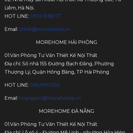
Liêm, Hà Nội..
HOT LINE:
0931.31.88.77
Email
chinh@morehome.vn
MOREHOME HẢI PHÒNG
01.Văn Phòng Tư Vấn Thiết Kế Nội Thất
Điạ chỉ: Số nhà 155 Đường Bạch Đằng, Phường
Thượng Lý, Quận Hồng Bàng, TP Hải Phòng
HOT LINE:
096.1993.555
Email
hoangson@morehome.vn
MOREHOME ĐÀ NẴNG
01.Văn Phòng Tư Vấn Thiết Kế Nội Thất
Điạ chỉ: Lô số 4 - Đường Mê Linh - phường Hòa Hiệp