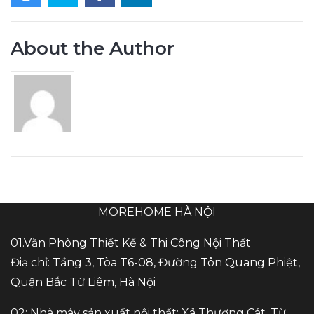
About the Author
MOREHOME HÀ NỘI
01.Văn Phòng Thiết Kế & Thi Công Nội Thất
Điạ chỉ: Tầng 3, Tòa T6-08, Đường Tôn Quang Phiệt,
Quận Bắc Từ Liêm, Hà Nội
02: Nhà máy sản xuất nội thất: Xã Thượng Cát, Từ