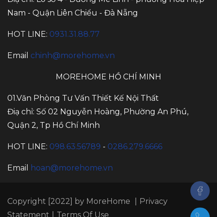
Nam - Quận Liên Chiểu - Đà Nẵng
HOT LINE:
0931.31.88.77
Email
chinh@morehome.vn
MOREHOME HỒ CHÍ MINH
01.Văn Phòng Tư Vấn Thiết Kế Nội Thất
Điạ chỉ: Số 02 Nguyễn Hoàng, Phường An Phú,
Quận 2, Tp Hồ Chí Minh
HOT LINE:
098.63.56789
-
0286.279.6666
Email
hoan@morehome.vn
Copyright [2022] by MoreHome
|
Privacy
Statement
|
Terms Of Use